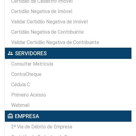
Certidão de Cadastro Imóvel
Certidão Negativa de Imóvel
Validar Certidão Negativa de Imóvel
Certidão Negativa de Contribuinte
Validar Certidão Negativa de Contribuinte
supervisor_account
SERVIDORES
Consultar Matrícula
ContraCheque
Cédula C
Primeiro Acesso
Webmail
card_travel
EMPRESA
2ª Via de Débito de Empresa