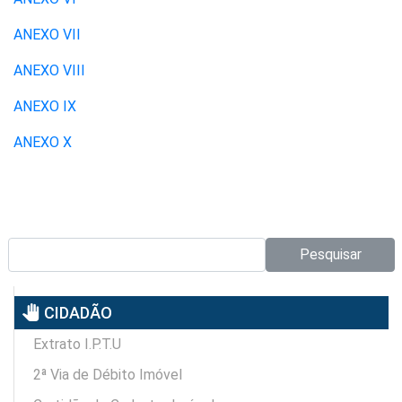
ANEXO VII
ANEXO VIII
ANEXO IX
ANEXO X
Pesquisar no site:
Pesquisar
pan_tool
CIDADÃO
Extrato I.P.T.U
2ª Via de Débito Imóvel