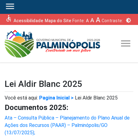
menu
accessible
A
A
brightness_6
Acessibilidade
Mapa do Site
Fonte:
A
Contraste:
menu
Lei Aldir Blanc 2025
Você está aqui:
Pagina Inicial >
Lei Aldir Blanc 2025
Documentos 2025:
Ata – Consulta Pública – Planejamento do Plano Anual de
Ações dos Recursos (PAAR) – Palminópolis/GO
(13/07/2025);