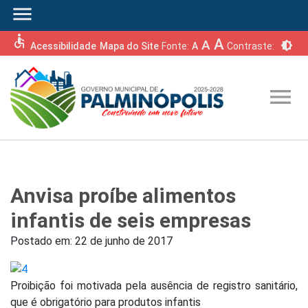
menu
accessible
A
A
brightness_6
Acessibilidade
Mapa do Site
Fonte:
A
Contraste:
menu
Anvisa proíbe alimentos
infantis de seis empresas
Postado em:
22 de junho de 2017
Proibição foi motivada pela ausência de registro sanitário,
que é obrigatório para produtos infantis