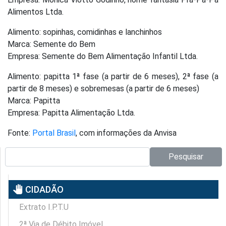
Alimentos Ltda.
Alimento: sopinhas, comidinhas e lanchinhos
Marca: Semente do Bem
Empresa: Semente do Bem Alimentação Infantil Ltda.
Alimento: papitta 1ª fase (a partir de 6 meses), 2ª fase (a
partir de 8 meses) e sobremesas (a partir de 6 meses)
Marca: Papitta
Empresa: Papitta Alimentação Ltda.
Fonte:
Portal Brasil
, com informações da Anvisa
Pesquisar no site:
Pesquisar
pan_tool
CIDADÃO
Extrato I.P.T.U
2ª Via de Débito Imóvel