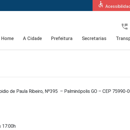
accessible
Acessibilida
perm_phone_msg
Home
A Cidade
Prefeitura
Secretarias
Transp
pidio de Paula Ribeiro, Nº395 – Palminópolis GO – CEP 75990-
 17:00h