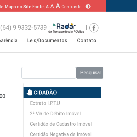
A
A
brightness_6
de
Mapa do Site
Fonte:
A
Contraste:
(64) 9 9332-5739
|
arência
Leis/Documentos
Contato
Pesquisar no site:
Pesquisar
pan_tool
CIDADÃO
000
Extrato I.P.T.U
2ª Via de Débito Imóvel
Certidão de Cadastro Imóvel
Certidão Negativa de Imóvel