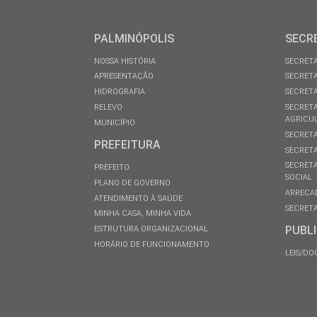
PALMINÓPOLIS
SECR
NOSSA HISTÓRIA
SECRETA
APRESENTAÇÃO
SECRETA
HIDROGRAFIA
SECRETA
RELEVO
SECRETA
AGRICU
MUNICÍPIO
SECRETA
PREFEITURA
SECRETA
SECRETA
PREFEITO
SOCIAL
PLANO DE GOVERNO
ARRECA
ATENDIMENTO À SAÚDE
SECRETA
MINHA CASA, MINHA VIDA
PUBL
ESTRUTURA ORGANIZACIONAL
HORÁRIO DE FUNCIONAMENTO
LEIS/D