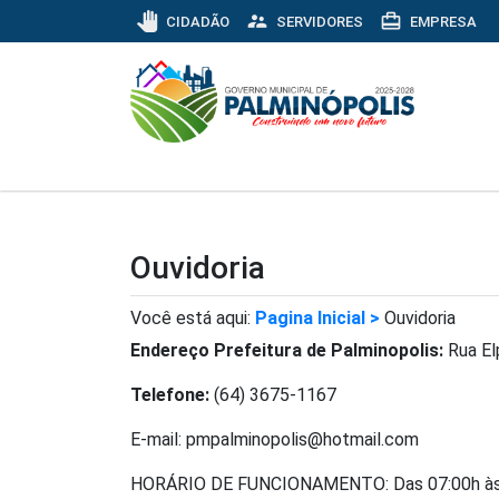
pan_tool
supervisor_account
card_travel
CIDADÃO
SERVIDORES
EMPRESA
Ouvidoria
Você está aqui:
Pagina Inicial >
Ouvidoria
Endereço Prefeitura de Palminopolis:
Rua El
Telefone:
(64) 3675-1167
E-mail: pmpalminopolis@hotmail.com
HORÁRIO DE FUNCIONAMENTO: Das 07:00h às