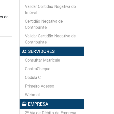
Validar Certidão Negativa de
Imóvel
es da
Certidão Negativa de
Contribuinte
Validar Certidão Negativa de
Contribuinte
supervisor_account
SERVIDORES
Consultar Matrícula
ContraCheque
Cédula C
Primeiro Acesso
Webmail
card_travel
EMPRESA
2ª Via de Débito de Empresa