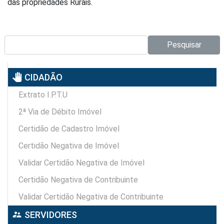
das propriedades Rurais.
Pesquisar no site:
Pesquisar
pan_tool
CIDADÃO
Extrato I.P.T.U
2ª Via de Débito Imóvel
Certidão de Cadastro Imóvel
Certidão Negativa de Imóvel
Validar Certidão Negativa de Imóvel
Certidão Negativa de Contribuinte
Validar Certidão Negativa de Contribuinte
supervisor_account
SERVIDORES