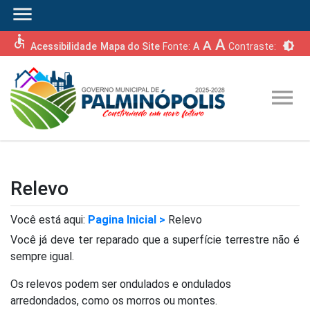
menu
accessible
A
A
brightness_6
Acessibilidade
Mapa do Site
Fonte:
A
Contraste:
menu
Relevo
Você está aqui:
Pagina Inicial >
Relevo
Você já deve ter reparado que a superfície terrestre não é
sempre igual.
Os relevos podem ser ondulados e ondulados
arredondados, como os morros ou montes.