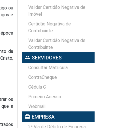
Validar Certidão Negativa de
tigo ou
Imóvel
tiços e
Certidão Negativa de
Contribuinte
 época
Validar Certidão Negativa de
Contribuinte
nto da
supervisor_account
SERVIDORES
Cristo,
Consultar Matrícula
ContraCheque
Cédula C
Primeiro Acesso
arar os
 que a
Webmail
card_travel
EMPRESA
ntrados
2ª Via de Débito de Empresa