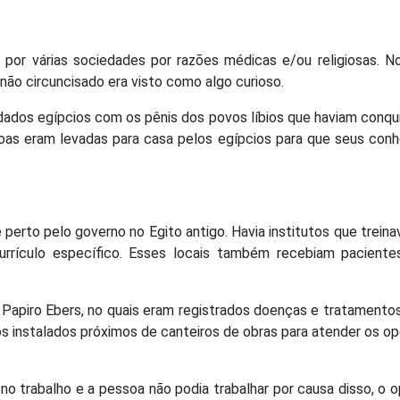
a por várias sociedades por razões médicas e/ou religiosas. N
não circuncisado era visto como algo curioso.
dados egípcios com os pênis dos povos líbios que haviam conqu
oas eram levadas para casa pelos egípcios para que seus con
perto pelo governo no Egito antigo. Havia institutos que trein
rículo específico. Esses locais também recebiam paciente
Papiro Ebers, no quais eram registrados doenças e tratamento
 instalados próximos de canteiros de obras para atender os op
 no trabalho e a pessoa não podia trabalhar por causa disso, o o