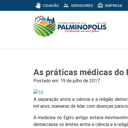
pan_tool
supervisor_account
card_travel
CIDADÃO
SERVIDORES
EMPRESA
As práticas médicas do 
Postado em:
19 de julho de 2017
A separação entre a ciência e a religião demor
mil anos, maneiras de lidar com doenças parec
A medicina no Egito antigo estava inevitavel
demarcasse os limites entre a ciência e a religi