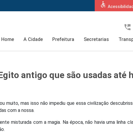
accessible
Acessibilida
perm_phone_msg
Home
A Cidade
Prefeitura
Secretarias
Transp
Egito antigo que são usadas até 
ou muito, mas isso não impediu que essa civilização descubriss
idas com a nossa.
mente misturada com a magia. Na época, não havia uma linha cl
ão.