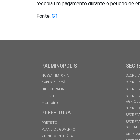
recebia um pagamento durante o período de e
Fonte:
G1
PALMINÓPOLIS
SECR
NOSSA HISTÓRIA
SECRETA
APRESENTAÇÃO
SECRETA
HIDROGRAFIA
SECRETA
RELEVO
SECRETA
AGRICU
MUNICÍPIO
SECRETA
PREFEITURA
SECRETA
SECRETA
PREFEITO
SOCIAL
PLANO DE GOVERNO
ARRECA
ATENDIMENTO À SAÚDE