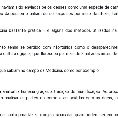
s haviam sido enviadas pelos deuses como uma espécie de cas
 da pessoa e tinham de ser expulsos por meio de rituais, fei
ina bastante prática – e alguns dos métodos utilizados na
nto tenha se perdido com infortúnios como o desaparecime
a cultura egípcia, que floresceu por mais de 3 mil anos antes de 
o que sabiam no campo da Medicina, como por exemplo:
a anatomia humana graças à tradição de mumificação. Ao prep
m analisar as partes do corpo e associá-las com as doenças
 assunto para fazer cirurgias, sinais das quais podem ser enco