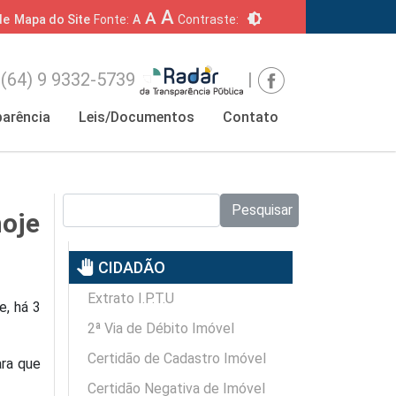
A
A
brightness_6
de
Mapa do Site
Fonte:
A
Contraste:
(64) 9 9332-5739
|
arência
Leis/Documentos
Contato
Pesquisar no site:
Pesquisar
hoje
pan_tool
CIDADÃO
Extrato I.P.T.U
e, há 3
2ª Via de Débito Imóvel
Certidão de Cadastro Imóvel
ara que
Certidão Negativa de Imóvel