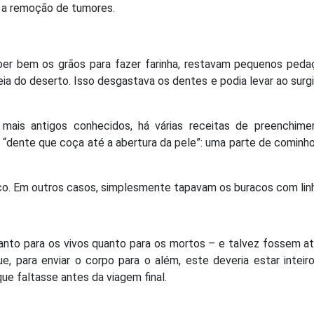
é a remoção de tumores.
er bem os grãos para fazer farinha, restavam pequenos peda
ia do deserto. Isso desgastava os dentes e podia levar ao sur
mais antigos conhecidos, há várias receitas de preenchime
“dente que coça até a abertura da pele”: uma parte de cominho
ico. Em outros casos, simplesmente tapavam os buracos com lin
anto para os vivos quanto para os mortos – e talvez fossem a
, para enviar o corpo para o além, este deveria estar inteiro
ue faltasse antes da viagem final.