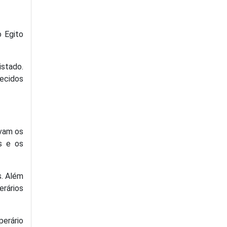
o Egito
istado.
hecidos
avam os
s e os
s. Além
erários
perário