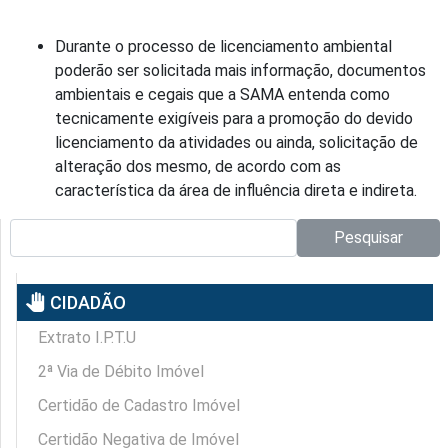
Durante o processo de licenciamento ambiental
poderão ser solicitada mais informação, documentos
ambientais e cegais que a SAMA entenda como
tecnicamente exigíveis para a promoção do devido
licenciamento da atividades ou ainda, solicitação de
alteração dos mesmo, de acordo com as
característica da área de influência direta e indireta.
Pesquisar no site:
Pesquisar
pan_tool
CIDADÃO
Extrato I.P.T.U
2ª Via de Débito Imóvel
Certidão de Cadastro Imóvel
Certidão Negativa de Imóvel