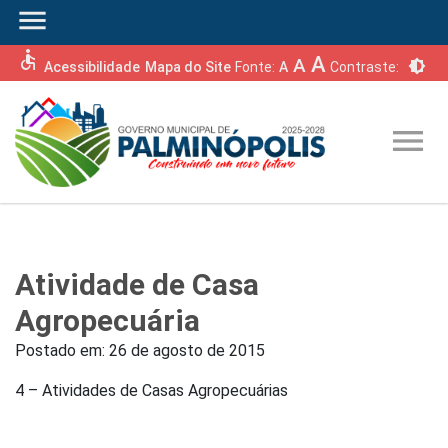
menu
accessible
A
A
brightness_6
Acessibilidade
Mapa do Site
Fonte:
A
Contraste:
menu
Atividade de Casa
Agropecuária
Postado em:
26 de agosto de 2015
4 – Atividades de Casas Agropecuárias