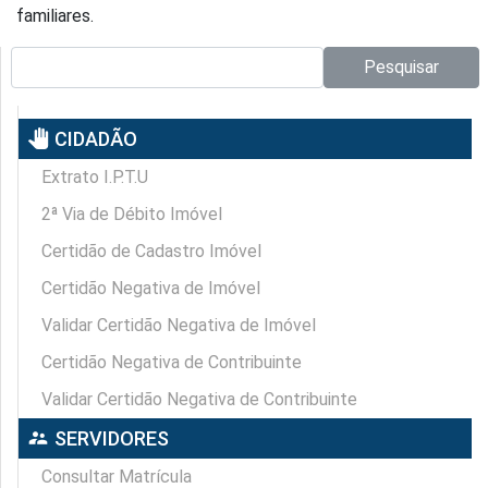
familiares.
Pesquisar no site:
Pesquisar
pan_tool
CIDADÃO
Extrato I.P.T.U
2ª Via de Débito Imóvel
Certidão de Cadastro Imóvel
Certidão Negativa de Imóvel
Validar Certidão Negativa de Imóvel
Certidão Negativa de Contribuinte
Validar Certidão Negativa de Contribuinte
supervisor_account
SERVIDORES
Consultar Matrícula