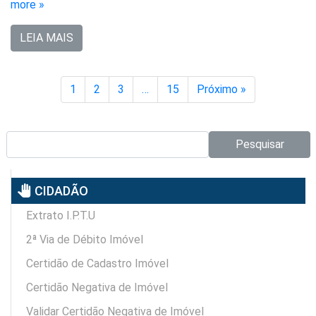
more »
LEIA MAIS
1
2
3
…
15
Próximo »
Pesquisar no site:
Pesquisar
pan_tool
CIDADÃO
Extrato I.P.T.U
2ª Via de Débito Imóvel
Certidão de Cadastro Imóvel
Certidão Negativa de Imóvel
Validar Certidão Negativa de Imóvel