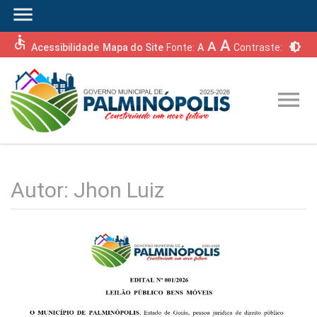
menu
accessible
A
A
brightness_6
Acessibilidade
Mapa do Site
Fonte:
A
Contraste:
menu
Autor:
Jhon Luiz