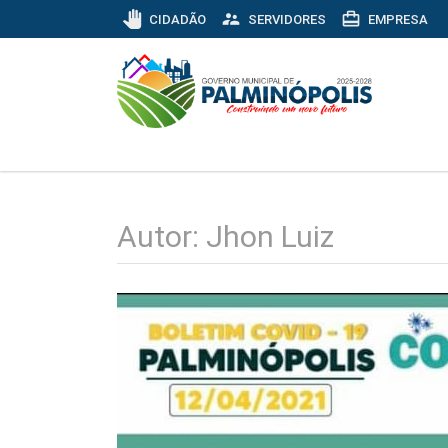
pan_tool
supervisor_account
card_travel
CIDADÃO
SERVIDORES
EMPRESA
Autor:
Jhon Luiz