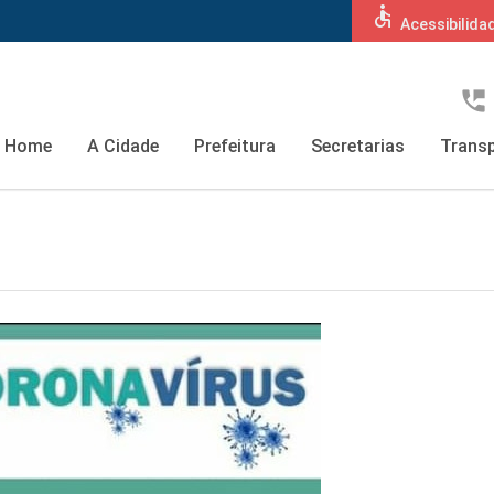
accessible
Acessibilida
perm_phone_msg
Home
A Cidade
Prefeitura
Secretarias
Transp