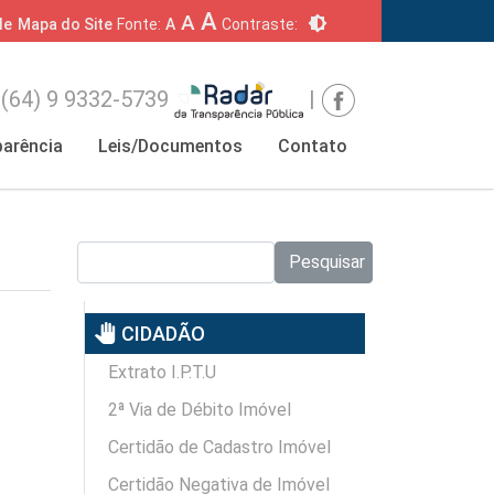
A
A
brightness_6
de
Mapa do Site
Fonte:
A
Contraste:
(64) 9 9332-5739
|
arência
Leis/Documentos
Contato
Pesquisar no site:
Pesquisar
pan_tool
CIDADÃO
Extrato I.P.T.U
2ª Via de Débito Imóvel
Certidão de Cadastro Imóvel
Certidão Negativa de Imóvel