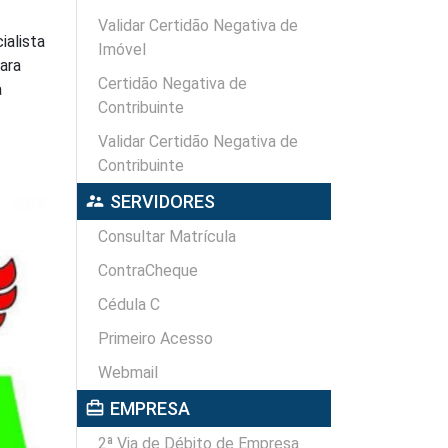
Validar Certidão Negativa de
ialista
Imóvel
ara
Certidão Negativa de
a
Contribuinte
Validar Certidão Negativa de
Contribuinte
supervisor_account
SERVIDORES
Consultar Matrícula
ContraCheque
Cédula C
Primeiro Acesso
Webmail
card_travel
EMPRESA
2ª Via de Débito de Empresa