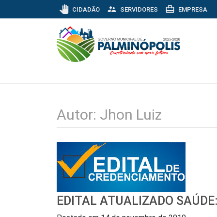
pan_tool
supervisor_account
card_travel
CIDADÃO
SERVIDORES
EMPRESA
Autor:
Jhon Luiz
EDITAL ATUALIZADO SAÚDE