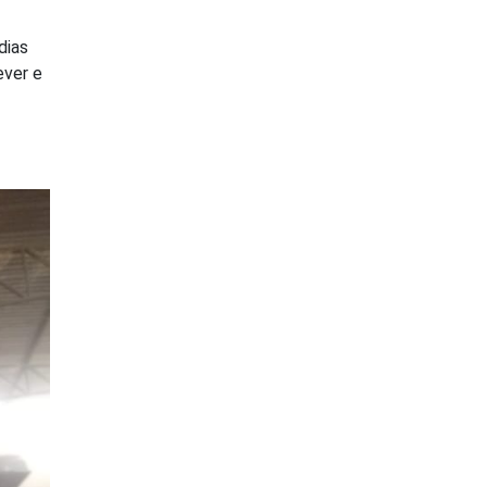
dias
ever e