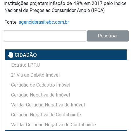
instituições projetam inflação de 4,9% em 2017 pelo Índice
Nacional de Preços ao Consumidor Amplo (IPCA).
Fonte:
agenciabrasil.ebc.com.br
Pesquisar no site:
Pesquisar
pan_tool
CIDADÃO
Extrato I.P.T.U
2ª Via de Débito Imóvel
Certidão de Cadastro Imóvel
Certidão Negativa de Imóvel
Validar Certidão Negativa de Imóvel
Certidão Negativa de Contribuinte
Validar Certidão Negativa de Contribuinte