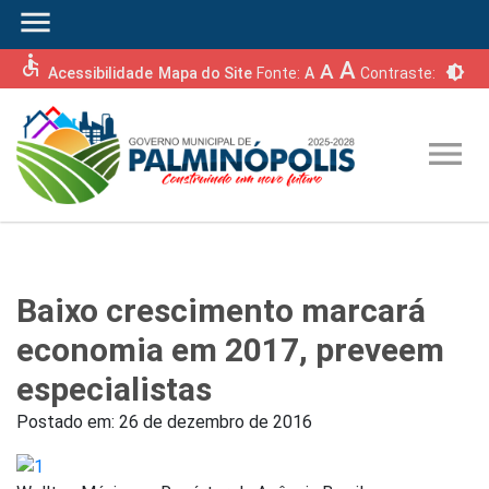
menu
accessible
A
A
brightness_6
Acessibilidade
Mapa do Site
Fonte:
A
Contraste:
menu
Baixo crescimento marcará
economia em 2017, preveem
especialistas
Postado em:
26 de dezembro de 2016