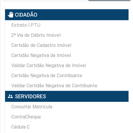
pan_tool
CIDADÃO
Extrato I.P.T.U
2ª Via de Débito Imóvel
Certidão de Cadastro Imóvel
Certidão Negativa de Imóvel
Validar Certidão Negativa de Imóvel
Certidão Negativa de Contribuinte
Validar Certidão Negativa de Contribuinte
supervisor_account
SERVIDORES
Consultar Matrícula
ContraCheque
Cédula C