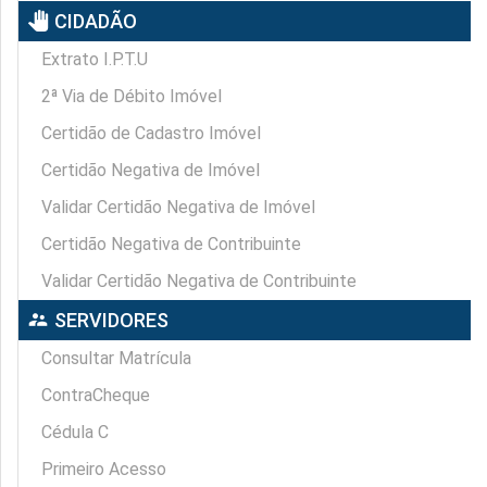
pan_tool
CIDADÃO
Extrato I.P.T.U
2ª Via de Débito Imóvel
Certidão de Cadastro Imóvel
Certidão Negativa de Imóvel
Validar Certidão Negativa de Imóvel
Certidão Negativa de Contribuinte
Validar Certidão Negativa de Contribuinte
supervisor_account
SERVIDORES
Consultar Matrícula
ContraCheque
Cédula C
Primeiro Acesso