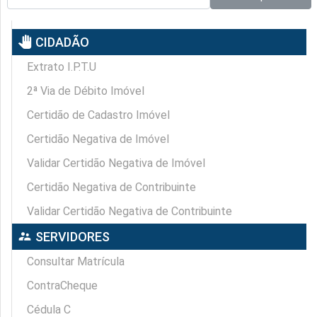
pan_tool
CIDADÃO
Extrato I.P.T.U
2ª Via de Débito Imóvel
Certidão de Cadastro Imóvel
Certidão Negativa de Imóvel
Validar Certidão Negativa de Imóvel
Certidão Negativa de Contribuinte
Validar Certidão Negativa de Contribuinte
supervisor_account
SERVIDORES
Consultar Matrícula
ContraCheque
Cédula C