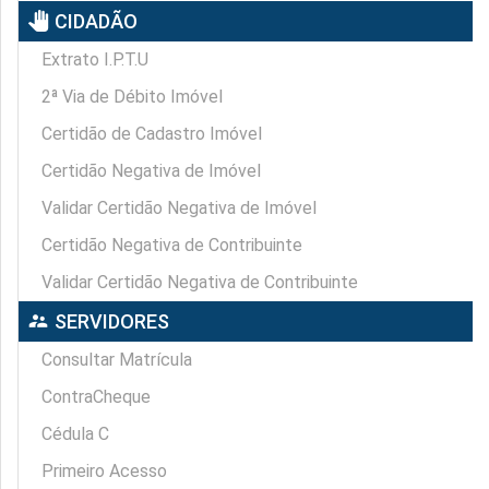
pan_tool
CIDADÃO
Extrato I.P.T.U
2ª Via de Débito Imóvel
Certidão de Cadastro Imóvel
Certidão Negativa de Imóvel
Validar Certidão Negativa de Imóvel
Certidão Negativa de Contribuinte
Validar Certidão Negativa de Contribuinte
supervisor_account
SERVIDORES
Consultar Matrícula
ContraCheque
Cédula C
Primeiro Acesso