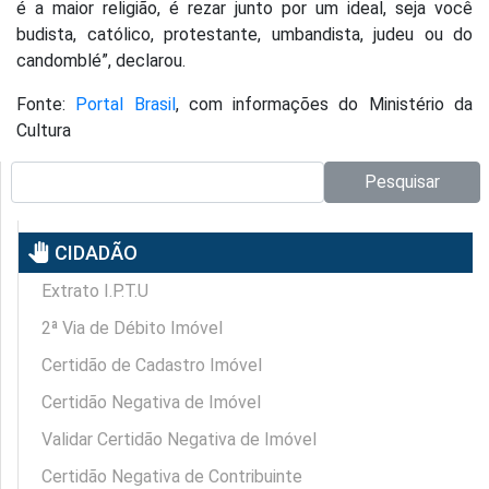
é a maior religião, é rezar junto por um ideal, seja você
budista, católico, protestante, umbandista, judeu ou do
candomblé”, declarou.
Fonte:
Portal Brasil
, com informações do Ministério da
Cultura
Pesquisar no site:
Pesquisar
pan_tool
CIDADÃO
Extrato I.P.T.U
2ª Via de Débito Imóvel
Certidão de Cadastro Imóvel
Certidão Negativa de Imóvel
Validar Certidão Negativa de Imóvel
Certidão Negativa de Contribuinte