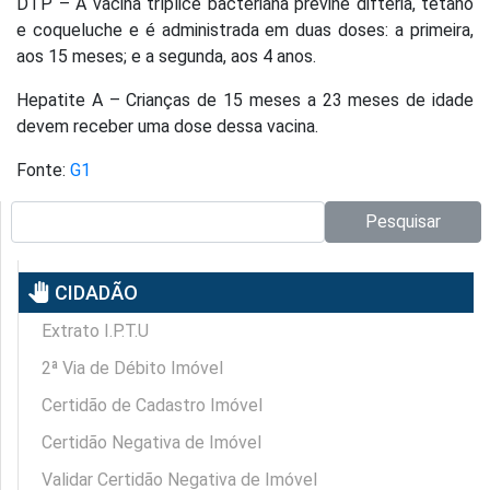
DTP – A vacina tríplice bacteriana previne difteria, tétano
e coqueluche e é administrada em duas doses: a primeira,
aos 15 meses; e a segunda, aos 4 anos.
Hepatite A – Crianças de 15 meses a 23 meses de idade
devem receber uma dose dessa vacina.
Fonte:
G1
Pesquisar no site:
Pesquisar
pan_tool
CIDADÃO
Extrato I.P.T.U
2ª Via de Débito Imóvel
Certidão de Cadastro Imóvel
Certidão Negativa de Imóvel
Validar Certidão Negativa de Imóvel