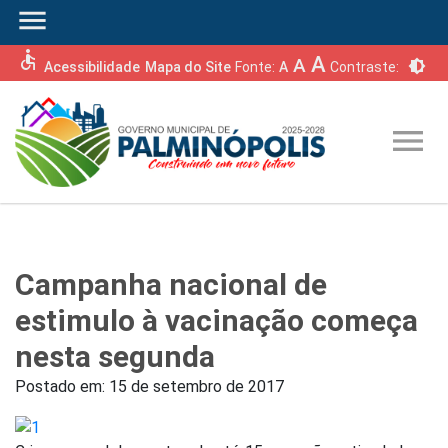
menu
accessible
A
A
brightness_6
Acessibilidade
Mapa do Site
Fonte:
A
Contraste:
menu
Campanha nacional de
estimulo à vacinação começa
nesta segunda
Postado em:
15 de setembro de 2017