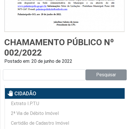
CHAMAMENTO PÚBLICO Nº
002/2022
Postado em:
20 de junho de 2022
Pesquisar no site:
Pesquisar
pan_tool
CIDADÃO
Extrato I.P.T.U
2ª Via de Débito Imóvel
Certidão de Cadastro Imóvel