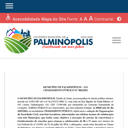
menu
accessible
A
A
brightness_6
Acessibilidade
Mapa do Site
Fonte:
A
Contraste:
menu