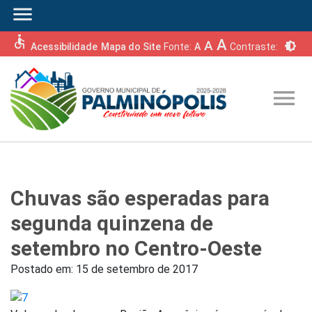
menu
accessible
A
A
brightness_6
Acessibilidade
Mapa do Site
Fonte:
A
Contraste:
menu
Chuvas são esperadas para
segunda quinzena de
setembro no Centro-Oeste
Postado em:
15 de setembro de 2017