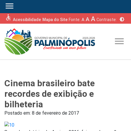
menu
accessible
A
A
brightness_6
Acessibilidade
Mapa do Site
Fonte:
A
Contraste:
menu
Cinema brasileiro bate
recordes de exibição e
bilheteria
Postado em:
8 de fevereiro de 2017