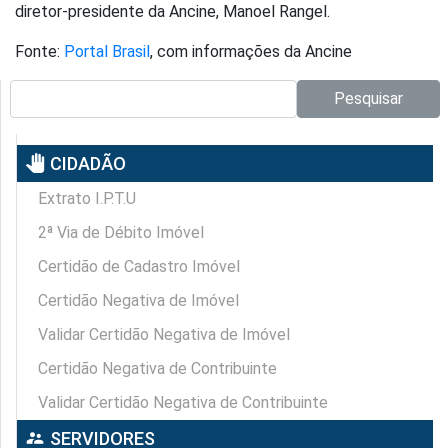
diretor-presidente da Ancine, Manoel Rangel.
Fonte:
Portal Brasil
, com informações da Ancine
Pesquisar no site:
Pesquisar
pan_tool
CIDADÃO
Extrato I.P.T.U
2ª Via de Débito Imóvel
Certidão de Cadastro Imóvel
Certidão Negativa de Imóvel
Validar Certidão Negativa de Imóvel
Certidão Negativa de Contribuinte
Validar Certidão Negativa de Contribuinte
supervisor_account
SERVIDORES