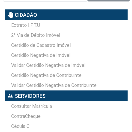
pan_tool
CIDADÃO
Extrato I.P.T.U
2ª Via de Débito Imóvel
Certidão de Cadastro Imóvel
Certidão Negativa de Imóvel
Validar Certidão Negativa de Imóvel
Certidão Negativa de Contribuinte
Validar Certidão Negativa de Contribuinte
supervisor_account
SERVIDORES
Consultar Matrícula
ContraCheque
Cédula C