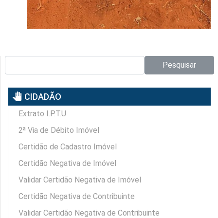
Pesquisar no site:
Pesquisar
pan_tool
CIDADÃO
Extrato I.P.T.U
2ª Via de Débito Imóvel
Certidão de Cadastro Imóvel
Certidão Negativa de Imóvel
Validar Certidão Negativa de Imóvel
Certidão Negativa de Contribuinte
Validar Certidão Negativa de Contribuinte