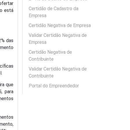
ofertar
Certidão de Cadastro da
to está
Empresa
Certidão Negativa de Empresa
Validar Certidão Negativa de
72% das
Empresa
cimento
Certidão Negativa de
Contribuinte
cíficas
Validar Certidão Negativa de
l.
Contribuinte
ira que
Portal do Empreendedor
, para
imentos
mentos
omento,