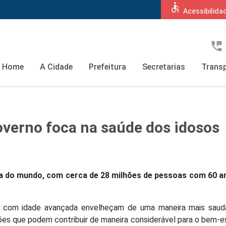
accessible
Acessibilida
perm_phone_msg
Home
A Cidade
Prefeitura
Secretarias
Transp
overno foca na saúde dos idosos
osa do mundo, com cerca de 28 milhões de pessoas com 60 a
s com idade avançada envelheçam de uma maneira mais saudá
ões que podem contribuir de maneira considerável para o bem-e