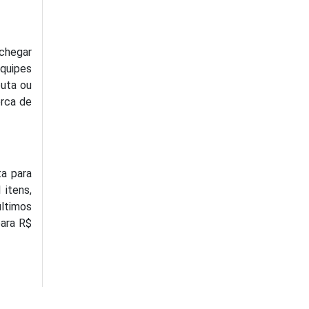
 chegar
quipes
euta ou
erca de
ta para
 itens,
últimos
para R$