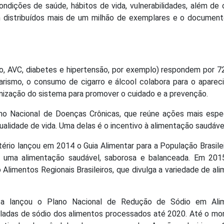
dições de saúde, hábitos de vida, vulnerabilidades, além de 
m distribuídos mais de um milhão de exemplares e o documen
rto, AVC, diabetes e hipertensão, por exemplo) respondem por 
arismo, o consumo de cigarro e álcool colabora para o apare
ização do sistema para promover o cuidado e a prevenção.
ano Nacional de Doenças Crônicas, que reúne ações mais espe
ualidade de vida. Uma delas é o incentivo à alimentação saudáve
tério lançou em 2014 o Guia Alimentar para a População Brasile
r uma alimentação saudável, saborosa e balanceada. Em 2015
Alimentos Regionais Brasileiros, que divulga a variedade de al
sta lançou o Plano Nacional de Redução de Sódio em Ali
eladas de sódio dos alimentos processados até 2020. Até o m