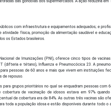
 retiradas das gôndolas dos supermercados. A ação reduziria em
licos com infraestrutura e equipamentos adequados; e profis
s e atividade física, promoção da alimentação saudável e educ
s os Estados brasileiros.
Nacional de Imunizações (PNI), oferece cinco tipos de vacinas
dT (difteria e tétano), Influenza e Pneumocócica 23. A pneum
 para pessoas de 60 anos e mais que vivem em instituições fe
as de repouso.
is para grupos prioritários no qual se enquadram pessoas com 
de cobertura de vacinação de idosos estava em 97% quando
centual de cobertura era de 84%. As outras três vacinas são of
ara toda a população idosa e estão disponíveis durante todo o