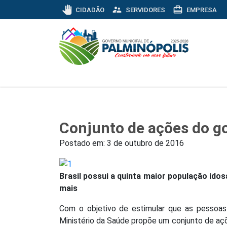
pan_tool
supervisor_account
card_travel
CIDADÃO
SERVIDORES
EMPRESA
Conjunto de ações do g
Postado em:
3 de outubro de 2016
Brasil possui a quinta maior população id
mais
Com o objetivo de estimular que as pessoa
Ministério da Saúde propõe um conjunto de aç