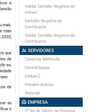
icos e
Validar Certidão Negativa de
rtensão
Imóvel
Certidão Negativa de
u mais.
Contribuinte
ue mais
Validar Certidão Negativa de
m 2030,
Contribuinte
supervisor_account
SERVIDORES
tra que
hões de
Consultar Matrícula
tir-se,
ContraCheque
iedade
Cédula C
mann.
Primeiro Acesso
iços de
Webmail
card_travel
EMPRESA
cer as
ficar o
2ª Via de Débito de Empresa