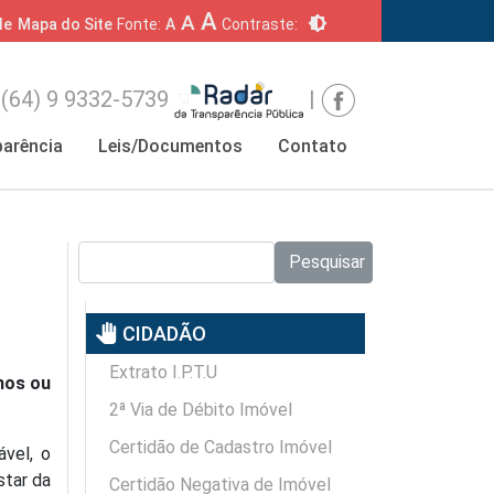
A
A
brightness_6
de
Mapa do Site
Fonte:
A
Contraste:
(64) 9 9332-5739
|
arência
Leis/Documentos
Contato
Pesquisar no site:
Pesquisar
pan_tool
CIDADÃO
Extrato I.P.T.U
nos ou
2ª Via de Débito Imóvel
Certidão de Cadastro Imóvel
vel, o
star da
Certidão Negativa de Imóvel