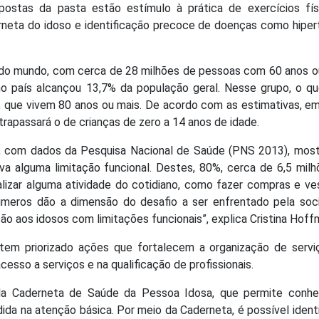
opostas da pasta estão estímulo à prática de exercícios fís
erneta do idoso e identificação precoce de doenças como hipe
sa do mundo, com cerca de 28 milhões de pessoas com 60 anos o
o país alcançou 13,7% da população geral. Nesse grupo, o q
 que vivem 80 anos ou mais. De acordo com as estimativas, e
trapassará o de crianças de zero a 14 anos de idade.
z, com dados da Pesquisa Nacional de Saúde (PNS 2013), mos
va alguma limitação funcional. Destes, 80%, cerca de 6,5 mil
alizar alguma atividade do cotidiano, como fazer compras e ves
meros dão a dimensão do desafio a ser enfrentado pela soc
ação aos idosos com limitações funcionais”, explica Cristina Hoff
 tem priorizado ações que fortalecem a organização de serv
esso a serviços e na qualificação de profissionais.
 da Caderneta de Saúde da Pessoa Idosa, que permite conhe
a na atenção básica. Por meio da Caderneta, é possível identi