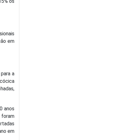
 15% os
sionais
ação em
 para a
ocócica
chadas,
60 anos
 foram
ertadas
 ano em