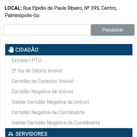
LOCAL:
Rua Elpidio de Paula Ribeiro, Nº 395, Centro,
Palminópolis-Go.
Pesquisar no site:
Pesquisar
pan_tool
CIDADÃO
Extrato I.P.T.U
2ª Via de Débito Imóvel
Certidão de Cadastro Imóvel
Certidão Negativa de Imóvel
Validar Certidão Negativa de Imóvel
Certidão Negativa de Contribuinte
Validar Certidão Negativa de Contribuinte
supervisor_account
SERVIDORES