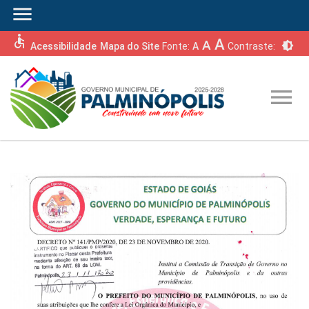
menu
accessible
A
A
brightness_6
Acessibilidade
Mapa do Site
Fonte:
A
Contraste:
menu