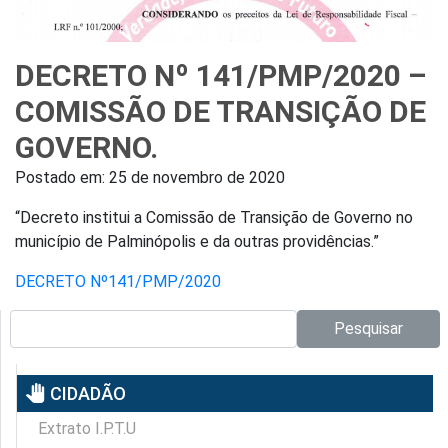
DECRETO Nº 141/PMP/2020 –
COMISSÃO DE TRANSIÇÃO DE
GOVERNO.
Postado em:
25 de novembro de 2020
“Decreto institui a Comissão de Transição de Governo no
município de Palminópolis e da outras providências.”
DECRETO Nº141/PMP/2020
Pesquisar no site:
Pesquisar
pan_tool
CIDADÃO
Extrato I.P.T.U