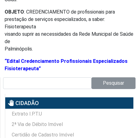
OBJETO
: CREDENCIAMENTO de profissionais para
prestação de serviços especializados, a saber:
Fisioterapeuta
visando suprir as necessidades da Rede Municipal de Saúde
de
Palminópolis.
“Edital Credenciamento Profissionais Especializados
Fisioterapeuta”
Pesquisar no site:
Pesquisar
pan_tool
CIDADÃO
Extrato I.P.T.U
2ª Via de Débito Imóvel
Certidão de Cadastro Imóvel