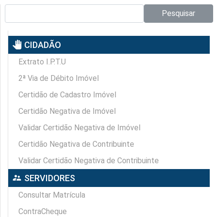
Pesquisar no site:
Pesquisar
pan_tool
CIDADÃO
Extrato I.P.T.U
2ª Via de Débito Imóvel
Certidão de Cadastro Imóvel
Certidão Negativa de Imóvel
Validar Certidão Negativa de Imóvel
Certidão Negativa de Contribuinte
Validar Certidão Negativa de Contribuinte
supervisor_account
SERVIDORES
Consultar Matrícula
ContraCheque