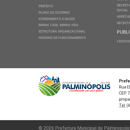
SECRETA
PREFEITO
SOCIAL
PLANO DE GOVERNO
ARRECA
ATENDIMENTO À SAÚDE
SECRETA
MINHA CASA, MINHA VIDA
PUBL
ESTRUTURA ORGANIZACIONAL
HORÁRIO DE FUNCIONAMENTO
LEIS/D
Prefe
Rua El
CEP 7
pmpal
Tel:
(6
© 2026 Prefeitura Municipal de Palminopolis