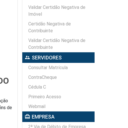
Validar Certidão Negativa de
Imóvel
Certidão Negativa de
Contribuinte
Validar Certidão Negativa de
Contribuinte
supervisor_account
SERVIDORES
Consultar Matrícula
ContraCheque
DO
Cédula C
Primeiro Acesso
ação
Webmail
ins de
card_travel
EMPRESA
2ª Via de Débito de Empresa