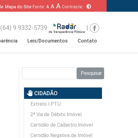
A
A
brightness_6
de
Mapa do Site
Fonte:
A
Contraste:
(64) 9 9332-5739
|
arência
Leis/Documentos
Contato
Pesquisar no site:
Pesquisar
pan_tool
CIDADÃO
Extrato I.P.T.U
2ª Via de Débito Imóvel
Certidão de Cadastro Imóvel
Certidão Negativa de Imóvel