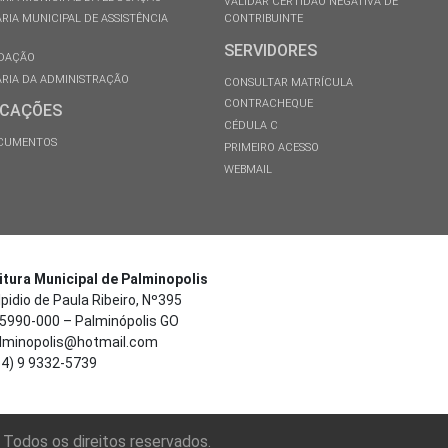
VALIDAR CERTIDÃO NEGATIVA DE
RIA MUNICIPAL DE ASSISTÊNCIA
CONTRIBUINTE
SERVIDORES
DAÇÃO
RIA DA ADMINISTRAÇÃO
CONSULTAR MATRÍCULA
CONTRACHEQUE
ICAÇÕES
CÉDULA C
OCUMENTOS
PRIMEIRO ACESSO
WEBMAIL
itura Municipal de Palminopolis
pidio de Paula Ribeiro, Nº395
5990-000 – Palminópolis GO
minopolis@hotmail.com
4) 9 9332-5739
 Todos os direitos reservados.