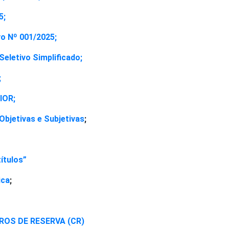
5;
vo Nº 001/2025;
eletivo Simplificado;
;
IOR;
bjetivas e Subjetivas
;
ítulos”
ica
;
OS DE RESERVA (CR)