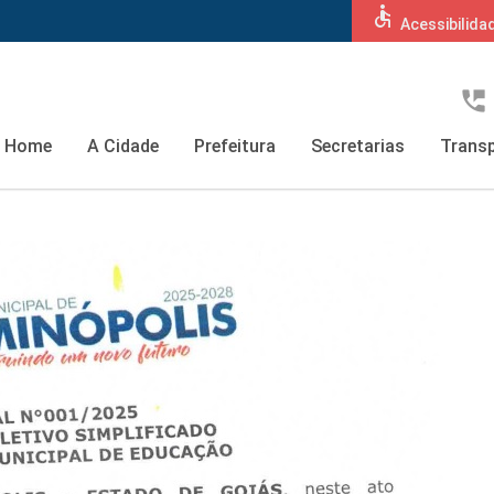
accessible
Acessibilida
perm_phone_msg
Home
A Cidade
Prefeitura
Secretarias
Transp