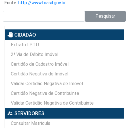
Fonte:
http://www.brasil.gov.br
Pesquisar no site:
Pesquisar
pan_tool
CIDADÃO
Extrato I.P.T.U
2ª Via de Débito Imóvel
Certidão de Cadastro Imóvel
Certidão Negativa de Imóvel
Validar Certidão Negativa de Imóvel
Certidão Negativa de Contribuinte
Validar Certidão Negativa de Contribuinte
supervisor_account
SERVIDORES
Consultar Matrícula