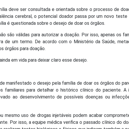
mília deve ser consultada e orientada sobre o processo de do
alência cerebral, o potencial doador passa por um novo teste 
ília é questionada sobre o desejo de doar os órgãos.
o são válidas para autorizar a doação. Por isso, apenas os fam
tura de um termo. De acordo com o Ministério da Saúde, met
dos órgãos para doação.
ainda em vida para deixar claro esse desejo.
de manifestado o desejo pela família de doar os órgãos do par
 familiares para detalhar o histórico clínico do paciente. A 
levado ao desenvolvimento de possíveis doenças ou infecçõ
 ou mesmo uso de drogas injetáveis podem acabar compromet
ante. Por isso, a equipe médica verifica o passado clínico do do