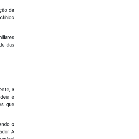
ação de
clínico
iliares
ade das
ente, a
ideia é
es que
endo o
ador. A