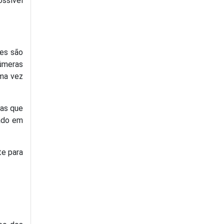
ossível
tes são
númeras
ma vez
oas que
rado em
te para