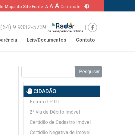
A
A
brightness_6
de
Mapa do Site
Fonte:
A
Contraste:
(64) 9 9332-5739
|
arência
Leis/Documentos
Contato
Pesquisar no site:
Pesquisar
pan_tool
CIDADÃO
Extrato I.P.T.U
2ª Via de Débito Imóvel
Certidão de Cadastro Imóvel
Certidão Negativa de Imóvel