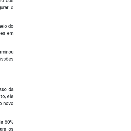
reo dos
urar o
meio do
res em
erminou
issões
esso da
to, ele
ao novo
 de 60%
ara os