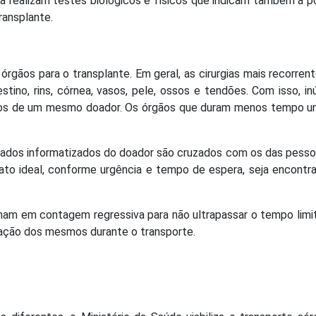
da realizam testes biológicos e físicos que indicam também a p
ransplante.
órgãos para o transplante. Em geral, as cirurgias mais recorren
stino, rins, córnea, vasos, pele, ossos e tendões. Com isso, i
ãos de um mesmo doador. Os órgãos que duram menos tempo u
 dados informatizados do doador são cruzados com os das pess
dato ideal, conforme urgência e tempo de espera, seja encont
lham em contagem regressiva para não ultrapassar o tempo limi
vação dos mesmos durante o transporte.