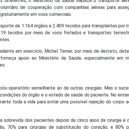
diferentes, o Ministério da Saúde viabiliza o transporte aé
oluntário de cooperação com companhias aéreas para asseg
 gratuitamente em voos comerciais.
ansporte de 1.164 órgãos e 2.409 tecidos para transplantes por 
19 tecidos por meio de voos fretados e transportes terrest
ntes.
esidente em exercício, Michel Temer, por meio de decreto, det
 forneça apoio ao Ministério da Saúde, especialmente em m
es.
pós-operatório semelhante ao de outras cirurgias. Mas o suc
condições do órgão e o estado de saúde do paciente. No entan
ante toda a vida para evitar uma possível rejeição do corpo 
 a sobrevida dos pacientes depois de cinco anos da cirurgia é
o; 70% para cirurgias de substituição do coração; e 80% p