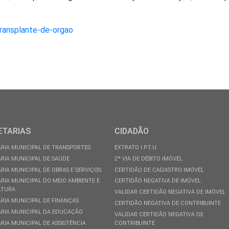
ETARIAS
CIDADÃO
RIA MUNICIPAL DE TRANSPORTES
EXTRATO I.P.T.U
RIA MUNICIPAL DE SAÚDE
2ª VIA DE DÉBITO IMÓVEL
RIA MUNICIPAL DE OBRAS E SERVIÇOS
CERTIDÃO DE CADASTRO IMÓVEL
RIA MUNICIPAL DO MEIO AMBIENTE E
CERTIDÃO NEGATIVA DE IMÓVEL
LTURA
VALIDAR CERTIDÃO NEGATIVA DE IMÓVEL
RIA MUNICIPAL DE FINANÇAS
CERTIDÃO NEGATIVA DE CONTRIBUINTE
RIA MUNICIPAL DA EDUCAÇÃO
VALIDAR CERTIDÃO NEGATIVA DE
RIA MUNICIPAL DE ASSISTÊNCIA
CONTRIBUINTE