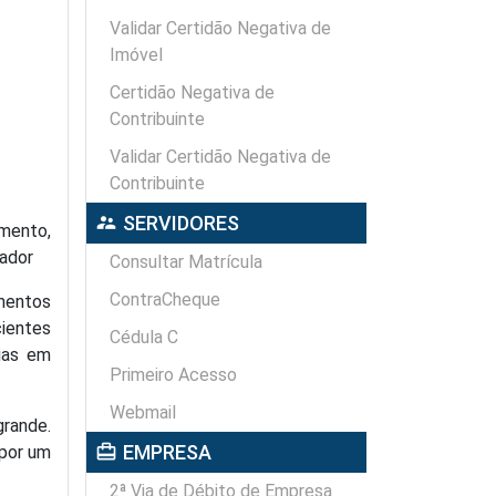
Validar Certidão Negativa de
Imóvel
Certidão Negativa de
Contribuinte
Validar Certidão Negativa de
Contribuinte
supervisor_account
SERVIDORES
mento,
oador
Consultar Matrícula
ContraCheque
imentos
ientes
Cédula C
ias em
Primeiro Acesso
Webmail
grande.
card_travel
EMPRESA
 por um
2ª Via de Débito de Empresa