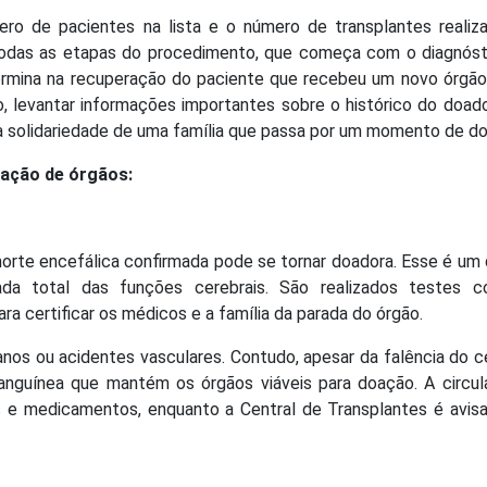
ro de pacientes na lista e o número de transplantes realiz
 todas as etapas do procedimento, que começa com o diagnóst
ermina na recuperação do paciente que recebeu um novo órgão
o, levantar informações importantes sobre o histórico do doad
 a solidariedade de uma família que passa por um momento de do
oação de órgãos:
 morte encefálica confirmada pode se tornar doadora. Esse é um
rada total das funções cerebrais. São realizados testes 
ra certificar os médicos e a família da parada do órgão.
anos ou acidentes vasculares. Contudo, apesar da falência do c
sanguínea que mantém os órgãos viáveis para doação. A circu
os e medicamentos, enquanto a Central de Transplantes é avis