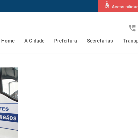
accessible
Acessibilida
perm_phone_msg
Home
A Cidade
Prefeitura
Secretarias
Transp