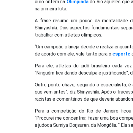
ouro ontem na
Olimpíada
do Rio àqueles que a
na primeira luta.
A frase resume um pouco da mentalidade d
Shinyashiki. Dois aspectos fundamentais sepa
trabalhar com atletas olímpicos.
“Um campeão planeja decide e realiza enquanto 
de acordo com ele, vale tanto para o
esporte
c
Para ele, atletas do judô brasileiro cada ve
“Ninguém fica dando desculpa e justificando”, di
Outro ponto chave, segundo o especialista, é
que vem antes”, diz Shinyashiki. Após o fracas
racistas e comentários de que deveria abandon
Para a competição do Rio de Janeiro ficou 
“Procurei me concentrar, fazer uma boa competi
a judoca Sumiya Dorjsuren, da Mongólia. “ Ela s