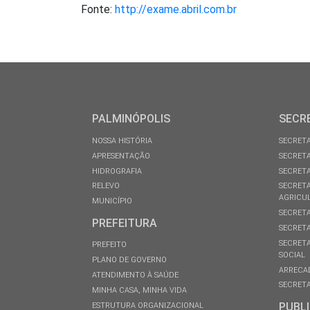
Fonte:
http://exame.abril.com.br
PALMINÓPOLIS
SECR
NOSSA HISTÓRIA
SECRETA
APRESENTAÇÃO
SECRETA
HIDROGRAFIA
SECRETA
RELEVO
SECRETA
AGRICU
MUNICÍPIO
SECRETA
PREFEITURA
SECRETA
SECRETA
PREFEITO
SOCIAL
PLANO DE GOVERNO
ARRECA
ATENDIMENTO À SAÚDE
SECRETA
MINHA CASA, MINHA VIDA
PUBL
ESTRUTURA ORGANIZACIONAL