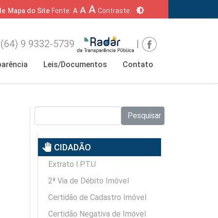
A
A
brightness_6
de
Mapa do Site
Fonte:
A
Contraste:
(64) 9 9332-5739
|
arência
Leis/Documentos
Contato
Pesquisar no site:
Pesquisar
pan_tool
CIDADÃO
Extrato I.P.T.U
2ª Via de Débito Imóvel
Certidão de Cadastro Imóvel
Certidão Negativa de Imóvel