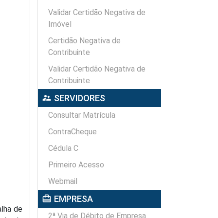
Validar Certidão Negativa de
Imóvel
Certidão Negativa de
Contribuinte
Validar Certidão Negativa de
Contribuinte
supervisor_account
SERVIDORES
Consultar Matrícula
ContraCheque
Cédula C
Primeiro Acesso
Webmail
card_travel
EMPRESA
alha de
2ª Via de Débito de Empresa