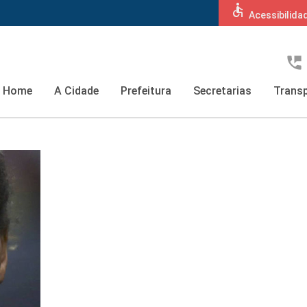
accessible
Acessibilida
perm_phone_msg
Home
A Cidade
Prefeitura
Secretarias
Transp