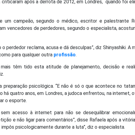
 criticaram após a derrota de 2012, em Londres, quando foi el
e um campeão, segundo o médico, escritor e palestrante R
ram vencedores de perdedores, segundo o especialista, acost
o perdedor reclama, acusa e dá desculpas”, diz Shinyashiki. A 
omo para qualquer outra
profissão
.
z mais têm tido esta atitude de planejamento, decisão e real
z.
 a preparação psicológica. “E não é só o que acontece no tata
so há quatro anos, em Londres, a judoca enfrentou, na internet, 
ar o esporte.
sem acesso à internet para não se desequilibrar emocional
ção e não ligar para comentários”, disse Rafaela após a vitóri
e impôs psicologicamente durante a luta”, diz o especialista.