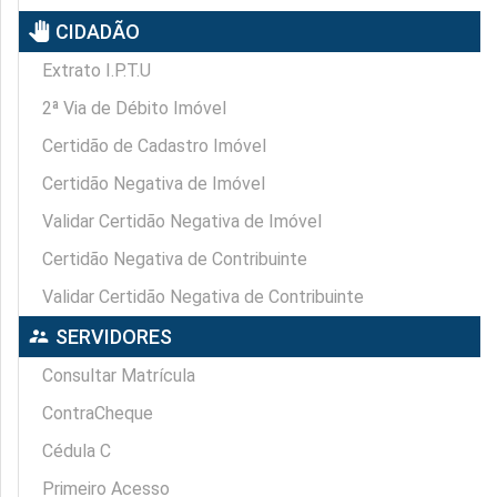
pan_tool
CIDADÃO
Extrato I.P.T.U
2ª Via de Débito Imóvel
Certidão de Cadastro Imóvel
Certidão Negativa de Imóvel
Validar Certidão Negativa de Imóvel
Certidão Negativa de Contribuinte
Validar Certidão Negativa de Contribuinte
supervisor_account
SERVIDORES
Consultar Matrícula
ContraCheque
Cédula C
Primeiro Acesso