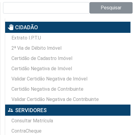
Pesquisar no site:
Pesquisar
pan_tool
CIDADÃO
Extrato I.P.T.U
2ª Via de Débito Imóvel
Certidão de Cadastro Imóvel
Certidão Negativa de Imóvel
Validar Certidão Negativa de Imóvel
Certidão Negativa de Contribuinte
Validar Certidão Negativa de Contribuinte
supervisor_account
SERVIDORES
Consultar Matrícula
ContraCheque