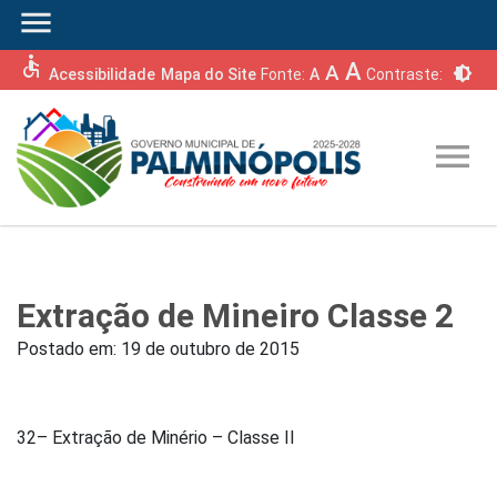
menu
accessible
A
A
brightness_6
Acessibilidade
Mapa do Site
Fonte:
A
Contraste:
menu
Extração de Mineiro Classe 2
Postado em:
19 de outubro de 2015
32– Extração de Minério – Classe II