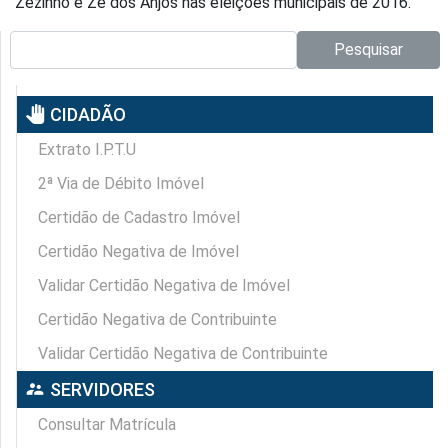
Zezinho e Zé dos Anjos nas eleições municipais de 2016.
Pesquisar no site:
Pesquisar
pan_tool
CIDADÃO
Extrato I.P.T.U
2ª Via de Débito Imóvel
Certidão de Cadastro Imóvel
Certidão Negativa de Imóvel
Validar Certidão Negativa de Imóvel
Certidão Negativa de Contribuinte
Validar Certidão Negativa de Contribuinte
supervisor_account
SERVIDORES
Consultar Matrícula