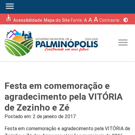
menu
accessible
A
A
brightness_6
Acessibilidade
Mapa do Site
Fonte:
A
Contraste:
menu
Festa em comemoração e
agradecimento pela VITÓRIA
de Zezinho e Zé
Postado em:
2 de janeiro de 2017
Festa em comemoração e agradecimento pela VITÓRIA de