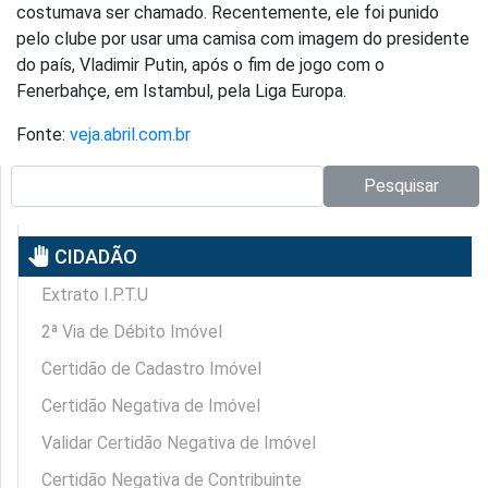
costumava ser chamado. Recentemente, ele foi punido
pelo clube por usar uma camisa com imagem do presidente
do país, Vladimir Putin, após o fim de jogo com o
Fenerbahçe, em Istambul, pela Liga Europa.
Fonte:
veja.abril.com.br
Pesquisar no site:
Pesquisar
pan_tool
CIDADÃO
Extrato I.P.T.U
2ª Via de Débito Imóvel
Certidão de Cadastro Imóvel
Certidão Negativa de Imóvel
Validar Certidão Negativa de Imóvel
Certidão Negativa de Contribuinte