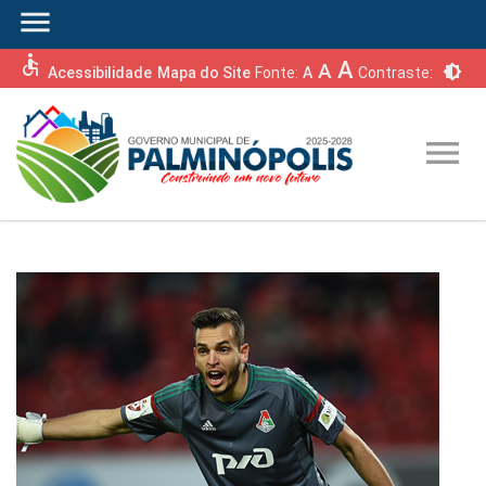
menu
accessible
A
A
brightness_6
Acessibilidade
Mapa do Site
Fonte:
A
Contraste:
menu