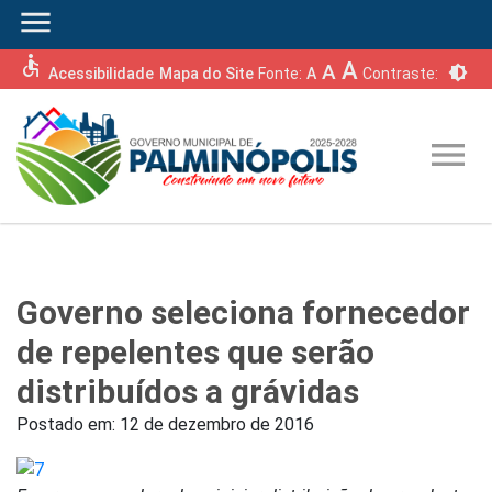
menu
accessible
A
A
brightness_6
Acessibilidade
Mapa do Site
Fonte:
A
Contraste:
menu
Governo seleciona fornecedor
de repelentes que serão
distribuídos a grávidas
Postado em:
12 de dezembro de 2016