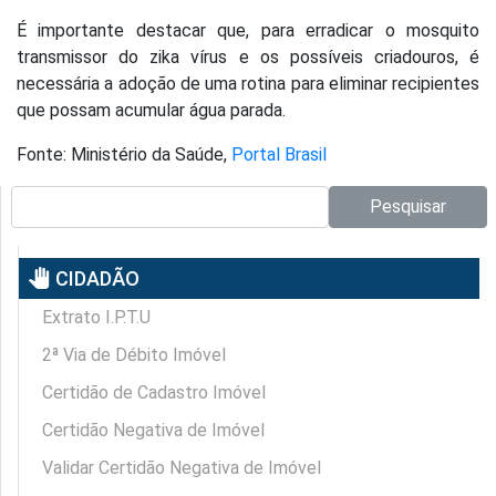
É importante destacar que, para erradicar o mosquito
transmissor do zika vírus e os possíveis criadouros, é
necessária a adoção de uma rotina para eliminar recipientes
que possam acumular água parada.
Fonte: Ministério da Saúde,
Portal Brasil
Pesquisar no site:
Pesquisar
pan_tool
CIDADÃO
Extrato I.P.T.U
2ª Via de Débito Imóvel
Certidão de Cadastro Imóvel
Certidão Negativa de Imóvel
Validar Certidão Negativa de Imóvel