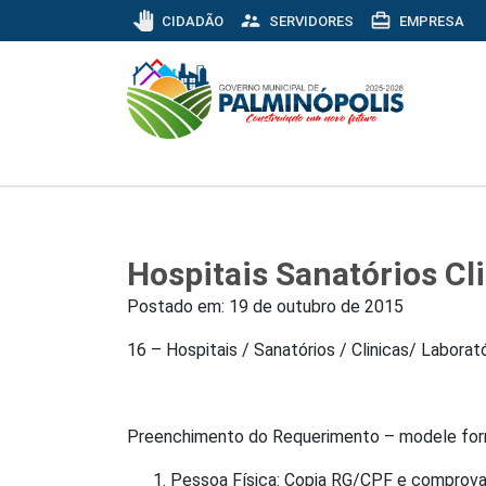
pan_tool
supervisor_account
card_travel
CIDADÃO
SERVIDORES
EMPRESA
Hospitais Sanatórios Cl
Postado em:
19 de outubro de 2015
16 – Hospitais / Sanatórios / Clinicas/ Laborat
Preenchimento do Requerimento – modele forn
Pessoa Física: Copia RG/CPF e comprova