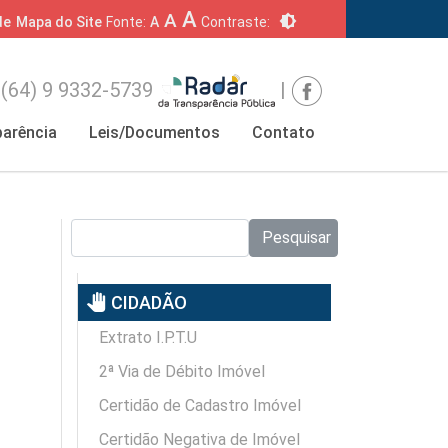
A
A
brightness_6
de
Mapa do Site
Fonte:
A
Contraste:
(64) 9 9332-5739
|
arência
Leis/Documentos
Contato
Pesquisar no site:
Pesquisar
pan_tool
CIDADÃO
Extrato I.P.T.U
2ª Via de Débito Imóvel
Certidão de Cadastro Imóvel
Certidão Negativa de Imóvel