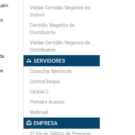
ual+
Validar Certidão Negativa de
Imóvel
do
Certidão Negativa de
Contribuinte
Validar Certidão Negativa de
Contribuinte
da
supervisor_account
SERVIDORES
de
Consultar Matrícula
ContraCheque
Cédula C
Primeiro Acesso
Webmail
card_travel
EMPRESA
2ª Via de Débito de Empresa