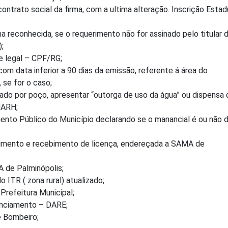
ontrato social da firma, com a ultima alteração. Inscrição Estad
ma reconhecida, se o requerimento não for assinado pelo titular 
;
 legal – CPF/RG;
om data inferior a 90 dias da emissão, referente á área do
se for o caso;
do por poço, apresentar “outorga de uso da água” ou dispensa 
MARH;
ento Público do Município declarando se o manancial é ou não 
erimento e recebimento de licença, endereçada a SAMA de
 de Palminópolis;
ITR ( zona rural) atualizado;
Prefeitura Municipal;
enciamento – DARE;
e Bombeiro;