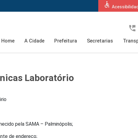
accessible
Acessibilida
perm_phone_msg
Home
A Cidade
Prefeitura
Secretarias
Transp
inicas Laboratório
ório
ecido pela SAMA – Palminópolis;
nte de endereço;