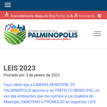
menu
accessible
A
A
brightness_6
Acessibilidade
Mapa do Site
Fonte:
A
Contraste:
menu
LEIS 2023
Postado em:
3 de janeiro de 2023
Faço saber que a CÂMARA MUNICIPAL DE
PALMINÓPOLIS aprovou e eu PREFEITO MUNICIPAL, no
uso das atribuições que me confere a Lei Orgânica do
Município, SANCIONO e PROMULGO as seguintes LEIS: