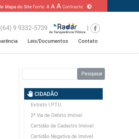
A
A
brightness_6
de
Mapa do Site
Fonte:
A
Contraste:
(64) 9 9332-5739
|
arência
Leis/Documentos
Contato
Pesquisar no site:
Pesquisar
pan_tool
CIDADÃO
Extrato I.P.T.U
2ª Via de Débito Imóvel
Certidão de Cadastro Imóvel
Certidão Negativa de Imóvel