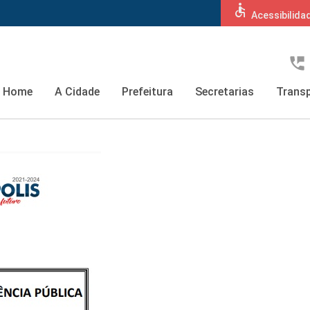
accessible
Acessibilida
perm_phone_msg
Home
A Cidade
Prefeitura
Secretarias
Transp