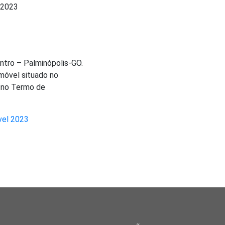
/2023
entro – Palminópolis-GO.
móvel situado no
s no Termo de
vel 2023