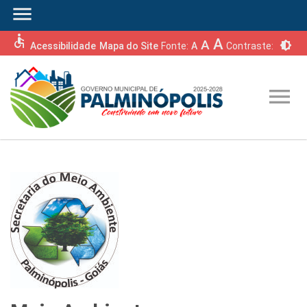
menu
accessible
A
A
brightness_6
Acessibilidade
Mapa do Site
Fonte:
A
Contraste:
menu