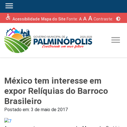
menu
accessible
A
A
brightness_6
Acessibilidade
Mapa do Site
Fonte:
A
Contraste:
menu
México tem interesse em
expor Relíquias do Barroco
Brasileiro
Postado em:
3 de maio de 2017