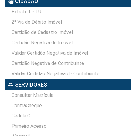
pan_tool
CIDADÃO
Extrato I.P.T.U
2ª Via de Débito Imóvel
Certidão de Cadastro Imóvel
Certidão Negativa de Imóvel
Validar Certidão Negativa de Imóvel
Certidão Negativa de Contribuinte
Validar Certidão Negativa de Contribuinte
supervisor_account
SERVIDORES
Consultar Matrícula
ContraCheque
Cédula C
Primeiro Acesso