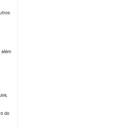
utros
o além
usa,
ro do