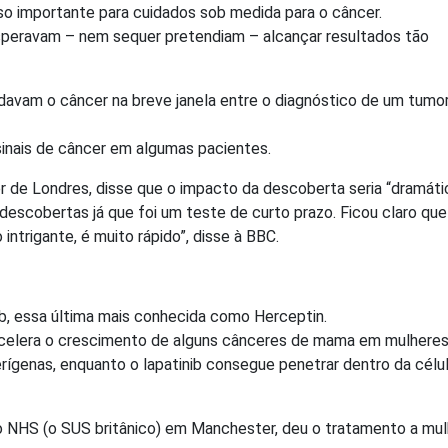
o importante para cuidados sob medida para o câncer.
peravam – nem sequer pretendiam – alcançar resultados tão
vam o câncer na breve janela entre o diagnóstico de um tumor
inais de câncer em algumas pacientes.
er de Londres, disse que o impacto da descoberta seria “dramáti
scobertas já que foi um teste de curto prazo. Ficou claro que
ntrigante, é muito rápido”, disse à BBC.
b, essa última mais conhecida como Herceptin.
acelera o crescimento de alguns cânceres de mama em mulheres
rígenas, enquanto o lapatinib consegue penetrar dentro da célu
 NHS (o SUS britânico) em Manchester, deu o tratamento a mu