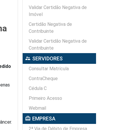
Validar Certidão Negativa de
Imóvel
Certidão Negativa de
ma
Contribuinte
Validar Certidão Negativa de
Contribuinte
supervisor_account
SERVIDORES
edido
Consultar Matrícula
ContraCheque
penas
Cédula C
Primeiro Acesso
Webmail
card_travel
EMPRESA
âncer.
2ª Via de Débito de Empresa