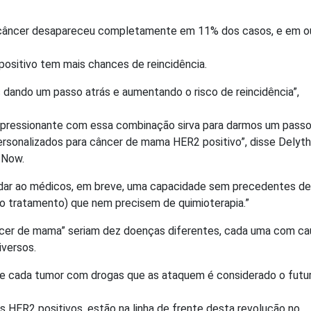
câncer desapareceu completamente em 11% dos casos, e em o
sitivo tem mais chances de reincidência.
dando um passo atrás e aumentando o risco de reincidência”,
mpressionante com essa combinação sirva para darmos um pass
rsonalizados para câncer de mama HER2 positivo”, disse Delyth
 Now.
 dar ao médicos, em breve, uma capacidade sem precedentes de
o tratamento) que nem precisem de quimioterapia.”
cer de mama” seriam dez doenças diferentes, cada uma com ca
iversos.
de cada tumor com drogas que as ataquem é considerado o futu
 HER2 positivos, estão na linha de frente desta revolução no