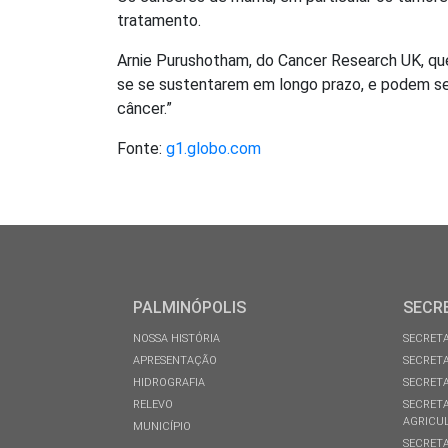
tratamento.
Arnie Purushotham, do Cancer Research UK, que
se se sustentarem em longo prazo, e podem ser
câncer.”
Fonte:
g1.globo.com
PALMINÓPOLIS
SECR
NOSSA HISTÓRIA
SECRETA
APRESENTAÇÃO
SECRETA
HIDROGRAFIA
SECRETA
RELEVO
SECRETA
AGRICU
MUNICÍPIO
SECRETA