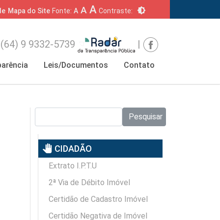
A
A
brightness_6
de
Mapa do Site
Fonte:
A
Contraste:
(64) 9 9332-5739
|
arência
Leis/Documentos
Contato
Pesquisar no site:
Pesquisar
pan_tool
CIDADÃO
Extrato I.P.T.U
2ª Via de Débito Imóvel
Certidão de Cadastro Imóvel
Certidão Negativa de Imóvel