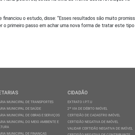
 financiou o estudo, disse: “Esses resultados são muito promis
 o primeiro passo em achar uma nova forma de tratar este tipo
ETARIAS
CIDADÃO
RIA MUNICIPAL DE TRANSPORTES
EXTRATO I.P.T.U
RIA MUNICIPAL DE SAÚDE
2ª VIA DE DÉBITO IMÓVEL
RIA MUNICIPAL DE OBRAS E SERVIÇOS
CERTIDÃO DE CADASTRO IMÓVEL
RIA MUNICIPAL DO MEIO AMBIENTE E
CERTIDÃO NEGATIVA DE IMÓVEL
LTURA
VALIDAR CERTIDÃO NEGATIVA DE IMÓVEL
RIA MUNICIPAL DE FINANÇAS
CERTIDÃO NEGATIVA DE CONTRIBUINTE