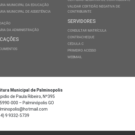
RIA MUNICIPAL DA EDUCAÇÃO
VALIDAR CERTIDÃO NEGATIVA DE
RIA MUNICIPAL DE ASSISTÊNCIA
CONTRIBUINTE
SERVIDORES
DAÇÃO
RIA DA ADMINISTRAÇÃO
CONSULTAR MATRÍCULA
CONTRACHEQUE
ICAÇÕES
CÉDULA C
OCUMENTOS
PRIMEIRO ACESSO
WEBMAIL
itura Municipal de Palminopolis
pidio de Paula Ribeiro, Nº395
5990-000 – Palminópolis GO
minopolis@hotmail.com
4) 9 9332-5739