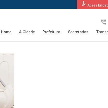
accessible
Acessibilida
perm_phone_msg
Home
A Cidade
Prefeitura
Secretarias
Transp