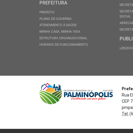
PREFEITURA
SECRETA
SECRETA
PREFEITO
SOCIAL
PLANO DE GOVERNO
ARRECA
ATENDIMENTO À SAÚDE
SECRETA
MINHA CASA, MINHA VIDA
PUBL
ESTRUTURA ORGANIZACIONAL
HORÁRIO DE FUNCIONAMENTO
LEIS/D
Prefe
Rua El
CEP 7
pmpal
Tel:
(6