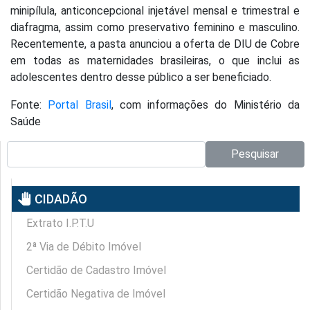
minipílula, anticoncepcional injetável mensal e trimestral e
diafragma, assim como preservativo feminino e masculino.
Recentemente, a pasta anunciou a oferta de DIU de Cobre
em todas as maternidades brasileiras, o que inclui as
adolescentes dentro desse público a ser beneficiado.
Fonte:
Portal Brasil
, com informações do Ministério da
Saúde
Pesquisar no site:
Pesquisar
pan_tool
CIDADÃO
Extrato I.P.T.U
2ª Via de Débito Imóvel
Certidão de Cadastro Imóvel
Certidão Negativa de Imóvel