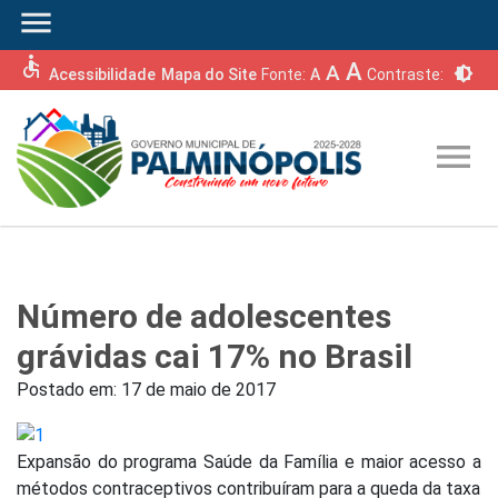
menu
accessible
A
A
brightness_6
Acessibilidade
Mapa do Site
Fonte:
A
Contraste:
menu
Número de adolescentes
grávidas cai 17% no Brasil
Postado em:
17 de maio de 2017
Expansão do programa Saúde da Família e maior acesso a
métodos contraceptivos contribuíram para a queda da taxa