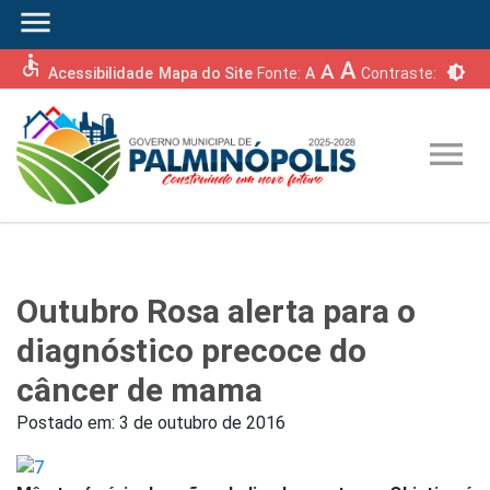
menu
accessible
A
A
brightness_6
Acessibilidade
Mapa do Site
Fonte:
A
Contraste:
menu
Outubro Rosa alerta para o
diagnóstico precoce do
câncer de mama
Postado em:
3 de outubro de 2016