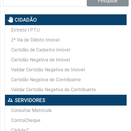
Pesquisar
pan_tool
CIDADÃO
Extrato I.P.T.U
2ª Via de Débito Imóvel
Certidão de Cadastro Imóvel
Certidão Negativa de Imóvel
Validar Certidão Negativa de Imóvel
Certidão Negativa de Contribuinte
Validar Certidão Negativa de Contribuinte
supervisor_account
SERVIDORES
Consultar Matrícula
ContraCheque
Cédula C