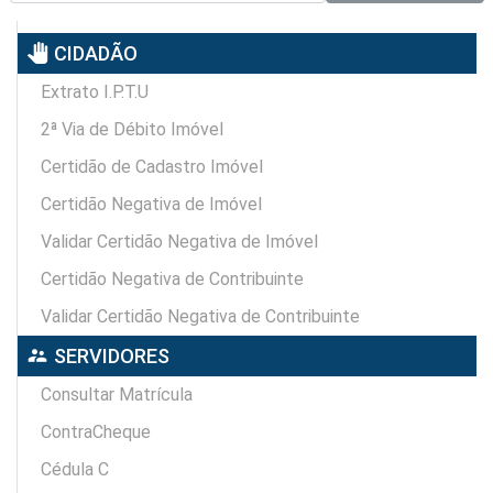
pan_tool
CIDADÃO
Extrato I.P.T.U
2ª Via de Débito Imóvel
Certidão de Cadastro Imóvel
Certidão Negativa de Imóvel
Validar Certidão Negativa de Imóvel
Certidão Negativa de Contribuinte
Validar Certidão Negativa de Contribuinte
supervisor_account
SERVIDORES
Consultar Matrícula
ContraCheque
Cédula C