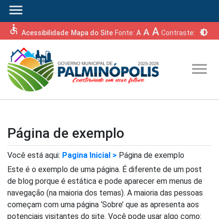
menu
accessible
A
A
brightness_6
Acessibilidade
Mapa do Site
Fonte:
A
Contraste:
menu
Página de exemplo
Você está aqui:
Pagina Inicial >
Página de exemplo
Este é o exemplo de uma página. É diferente de um post
de blog porque é estática e pode aparecer em menus de
navegação (na maioria dos temas). A maioria das pessoas
começam com uma página ‘Sobre’ que as apresenta aos
potenciais visitantes do site. Você pode usar algo como: