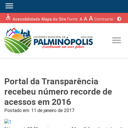
menu
accessible
A
A
brightness_6
Acessibilidade
Mapa do Site
Fonte:
A
Contraste:
menu
Portal da Transparência
recebeu número recorde de
acessos em 2016
Postado em:
11 de janeiro de 2017