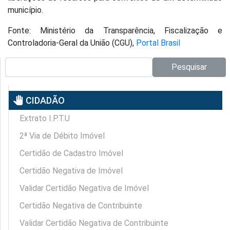
município.
Fonte: Ministério da Transparência, Fiscalização e
Controladoria-Geral da União (CGU),
Portal Brasil
Pesquisar no site:
Pesquisar
pan_tool
CIDADÃO
Extrato I.P.T.U
2ª Via de Débito Imóvel
Certidão de Cadastro Imóvel
Certidão Negativa de Imóvel
Validar Certidão Negativa de Imóvel
Certidão Negativa de Contribuinte
Validar Certidão Negativa de Contribuinte