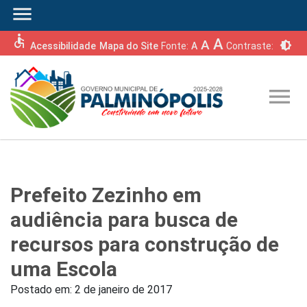
menu
accessible
A
A
brightness_6
Acessibilidade
Mapa do Site
Fonte:
A
Contraste:
menu
Prefeito Zezinho em
audiência para busca de
recursos para construção de
uma Escola
Postado em:
2 de janeiro de 2017