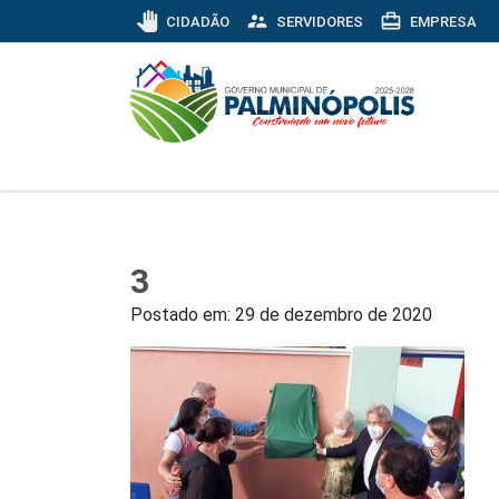
pan_tool
supervisor_account
card_travel
CIDADÃO
SERVIDORES
EMPRESA
3
Postado em:
29 de dezembro de 2020