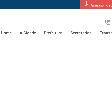
accessible
Acessibilida
perm_phone_msg
Home
A Cidade
Prefeitura
Secretarias
Transp