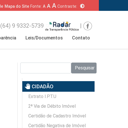
A
A
brightness_6
de
Mapa do Site
Fonte:
A
Contraste:
(64) 9 9332-5739
|
arência
Leis/Documentos
Contato
Pesquisar no site:
Pesquisar
pan_tool
CIDADÃO
Extrato I.P.T.U
2ª Via de Débito Imóvel
Certidão de Cadastro Imóvel
Certidão Negativa de Imóvel