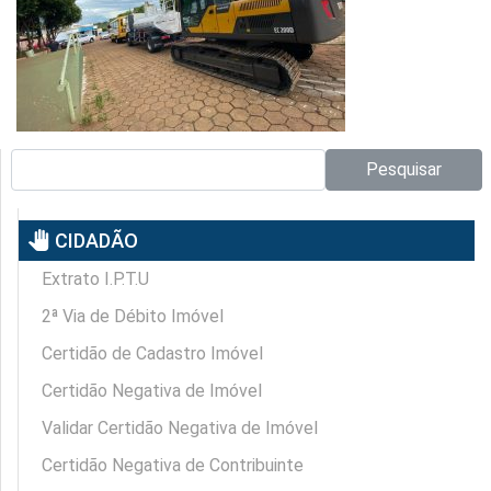
Pesquisar no site:
Pesquisar
pan_tool
CIDADÃO
Extrato I.P.T.U
2ª Via de Débito Imóvel
Certidão de Cadastro Imóvel
Certidão Negativa de Imóvel
Validar Certidão Negativa de Imóvel
Certidão Negativa de Contribuinte