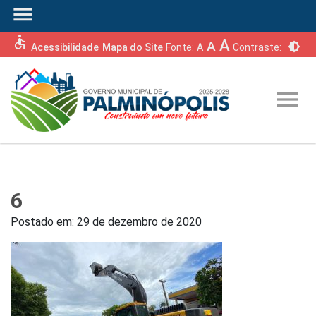
menu
accessible
A
A
brightness_6
Acessibilidade
Mapa do Site
Fonte:
A
Contraste:
menu
6
Postado em:
29 de dezembro de 2020