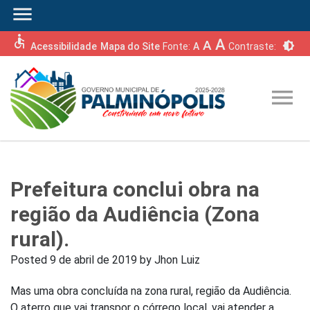
menu
accessible
A
A
brightness_6
Acessibilidade
Mapa do Site
Fonte:
A
Contraste:
menu
Prefeitura conclui obra na
região da Audiência (Zona
rural).
Posted
9 de abril de 2019
by
Jhon Luiz
Mas uma obra concluída na zona rural, região da Audiência.
O aterro que vai transpor o córrego local, vai atender a